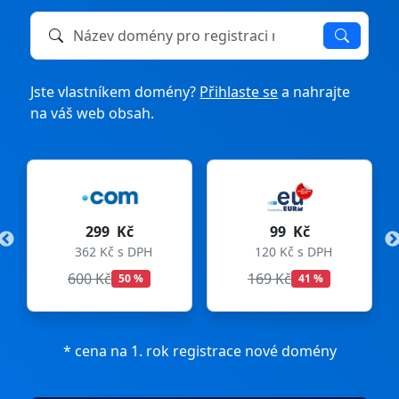
Název domény k registraci nebo převodu
Jste vlastníkem domény?
Přihlaste se
a nahrajte
na váš web obsah.
99 Kč
275 Kč
DPH
120 Kč s DPH
333 Kč s DPH
169 Kč
299 Kč
%
41 %
8 %
* cena na 1. rok registrace nové domény