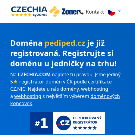
Kontakt
Doména
pediped.cz
je již
registrovaná. Registrujte si
doménu u jedničky na trhu!
Na
CZECHIA.COM
najdete tu pravou. Jsme jediný
5
★
registrátor domén v ČR podle
certifikace
CZ.NIC
. Najdete u nás
domény
,
webhosting
a
webhosting
s největším výběrem
doménových
koncovek
.